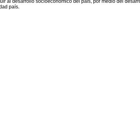
ir al desarrollo socioeconómico del país, por medio del desarro
dad país.