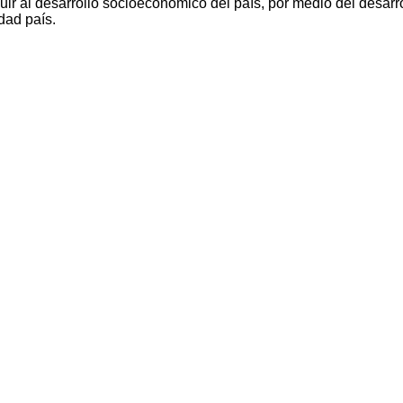
ir al desarrollo socioeconómico del país, por medio del desarro
dad país.