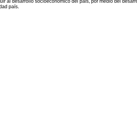
ir al desarrollo socioeconómico del país, por medio del desarro
dad país.